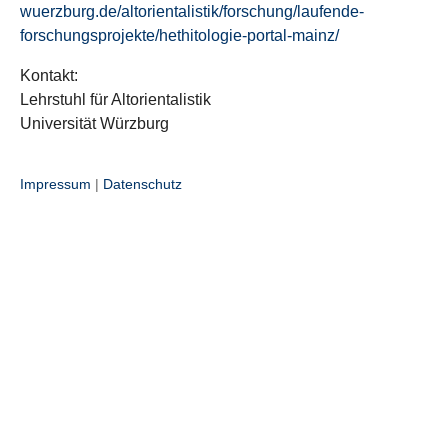
wuerzburg.de/altorientalistik/forschung/laufende-
forschungsprojekte/hethitologie-portal-mainz/
Kontakt:
Lehrstuhl für Altorientalistik
Universität Würzburg
Impressum
|
Datenschutz