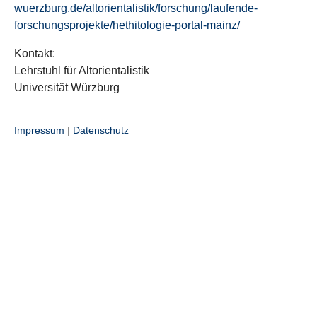
wuerzburg.de/altorientalistik/forschung/laufende-
forschungsprojekte/hethitologie-portal-mainz/
Kontakt:
Lehrstuhl für Altorientalistik
Universität Würzburg
Impressum
|
Datenschutz