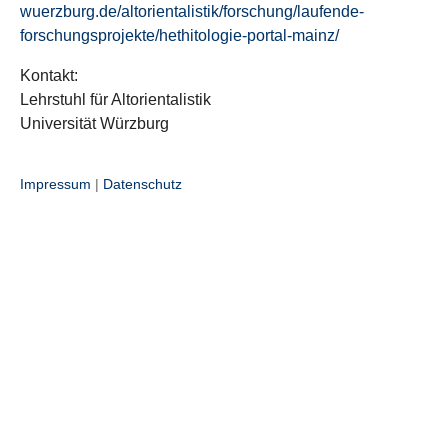
wuerzburg.de/altorientalistik/forschung/laufende-
forschungsprojekte/hethitologie-portal-mainz/
Kontakt:
Lehrstuhl für Altorientalistik
Universität Würzburg
Impressum
|
Datenschutz