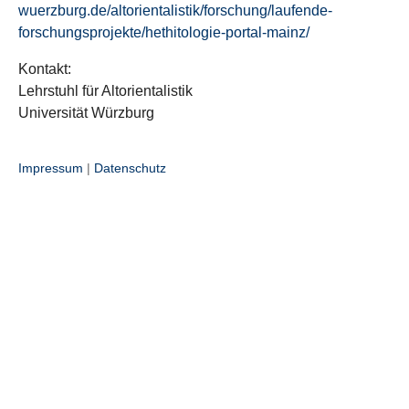
wuerzburg.de/altorientalistik/forschung/laufende-
forschungsprojekte/hethitologie-portal-mainz/
Kontakt:
Lehrstuhl für Altorientalistik
Universität Würzburg
Impressum
|
Datenschutz