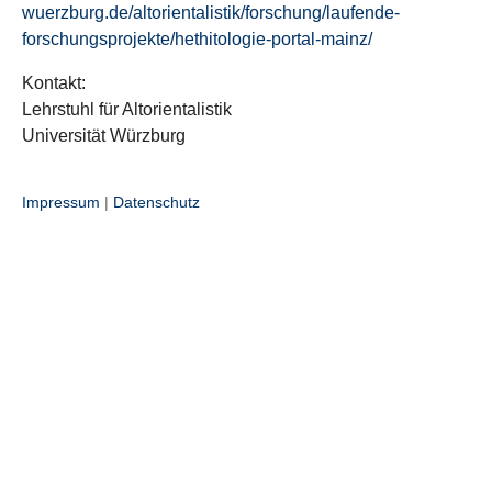
wuerzburg.de/altorientalistik/forschung/laufende-
forschungsprojekte/hethitologie-portal-mainz/
Kontakt:
Lehrstuhl für Altorientalistik
Universität Würzburg
Impressum
|
Datenschutz