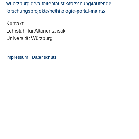
wuerzburg.de/altorientalistik/forschung/laufende-
forschungsprojekte/hethitologie-portal-mainz/
Kontakt:
Lehrstuhl für Altorientalistik
Universität Würzburg
Impressum
|
Datenschutz