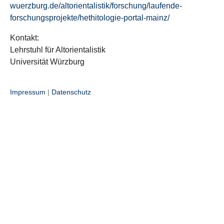
wuerzburg.de/altorientalistik/forschung/laufende-
forschungsprojekte/hethitologie-portal-mainz/
Kontakt:
Lehrstuhl für Altorientalistik
Universität Würzburg
Impressum
|
Datenschutz