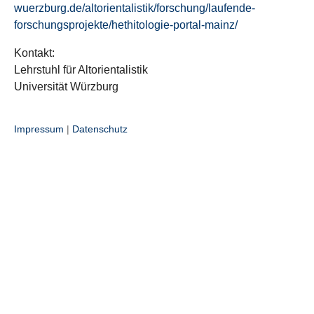
wuerzburg.de/altorientalistik/forschung/laufende-
forschungsprojekte/hethitologie-portal-mainz/
Kontakt:
Lehrstuhl für Altorientalistik
Universität Würzburg
Impressum
|
Datenschutz