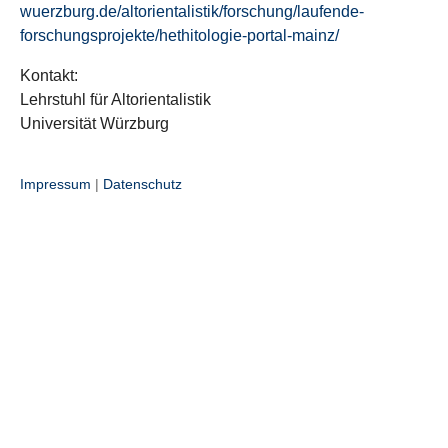
wuerzburg.de/altorientalistik/forschung/laufende-
forschungsprojekte/hethitologie-portal-mainz/
Kontakt:
Lehrstuhl für Altorientalistik
Universität Würzburg
Impressum
|
Datenschutz