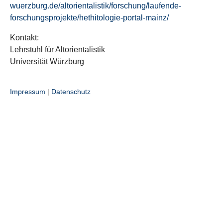
wuerzburg.de/altorientalistik/forschung/laufende-
forschungsprojekte/hethitologie-portal-mainz/
Kontakt:
Lehrstuhl für Altorientalistik
Universität Würzburg
Impressum
|
Datenschutz