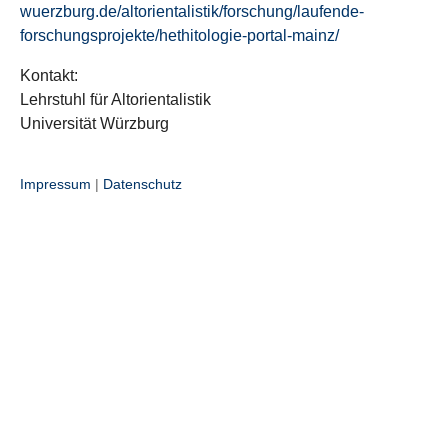
wuerzburg.de/altorientalistik/forschung/laufende-
forschungsprojekte/hethitologie-portal-mainz/
Kontakt:
Lehrstuhl für Altorientalistik
Universität Würzburg
Impressum
|
Datenschutz