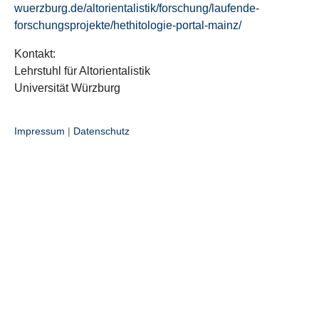
wuerzburg.de/altorientalistik/forschung/laufende-
forschungsprojekte/hethitologie-portal-mainz/
Kontakt:
Lehrstuhl für Altorientalistik
Universität Würzburg
Impressum
|
Datenschutz