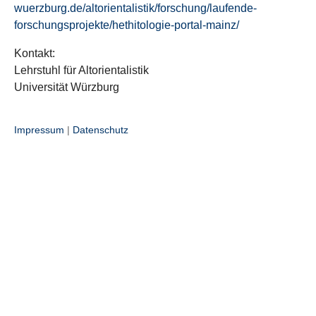
wuerzburg.de/altorientalistik/forschung/laufende-
forschungsprojekte/hethitologie-portal-mainz/
Kontakt:
Lehrstuhl für Altorientalistik
Universität Würzburg
Impressum
|
Datenschutz