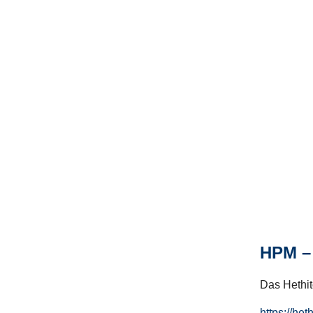
HPM – 
Das Hethito
https://het