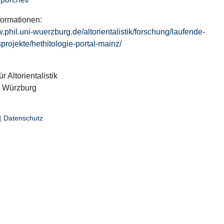
formationen:
w.phil.uni-wuerzburg.de/altorientalistik/forschung/laufende-
projekte/hethitologie-portal-mainz/
ür Altorientalistik
t Würzburg
|
Datenschutz