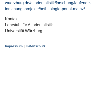
wuerzburg.de/altorientalistik/forschung/laufende-
forschungsprojekte/hethitologie-portal-mainz/
Kontakt:
Lehrstuhl für Altorientalistik
Universität Würzburg
Impressum
|
Datenschutz