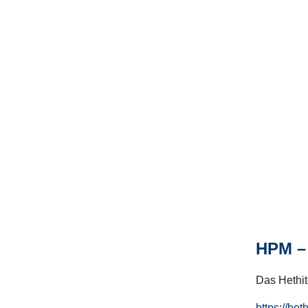
HPM – 
Das Hethito
https://het