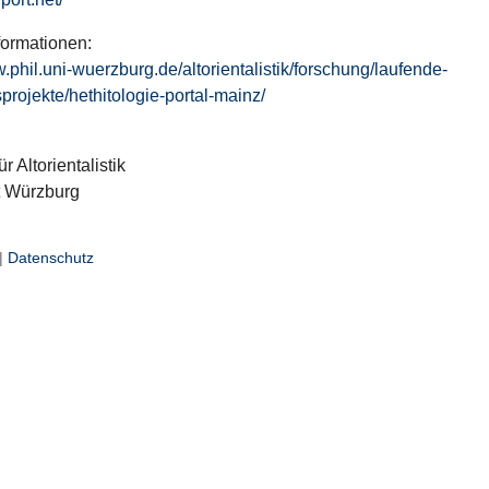
formationen:
w.phil.uni-wuerzburg.de/altorientalistik/forschung/laufende-
projekte/hethitologie-portal-mainz/
ür Altorientalistik
t Würzburg
|
Datenschutz