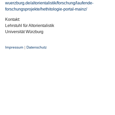
wuerzburg.de/altorientalistik/forschung/laufende-
forschungsprojekte/hethitologie-portal-mainz/
Kontakt:
Lehrstuhl für Altorientalistik
Universität Würzburg
Impressum
|
Datenschutz