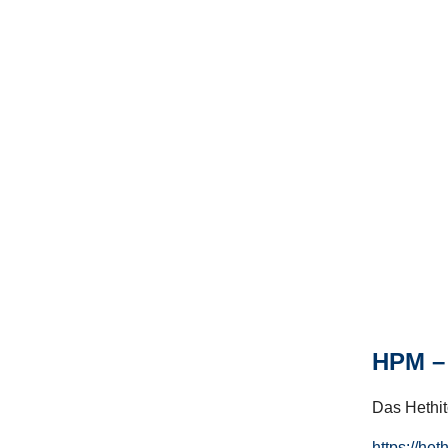
HPM – 
Das Hethito
https://het