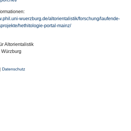
formationen:
w.phil.uni-wuerzburg.de/altorientalistik/forschung/laufende-
projekte/hethitologie-portal-mainz/
ür Altorientalistik
t Würzburg
|
Datenschutz