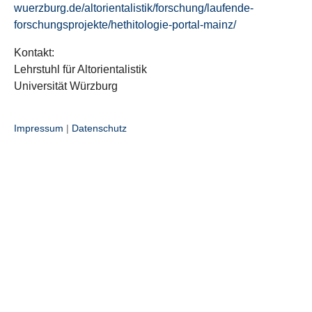
wuerzburg.de/altorientalistik/forschung/laufende-
forschungsprojekte/hethitologie-portal-mainz/
Kontakt:
Lehrstuhl für Altorientalistik
Universität Würzburg
Impressum
|
Datenschutz