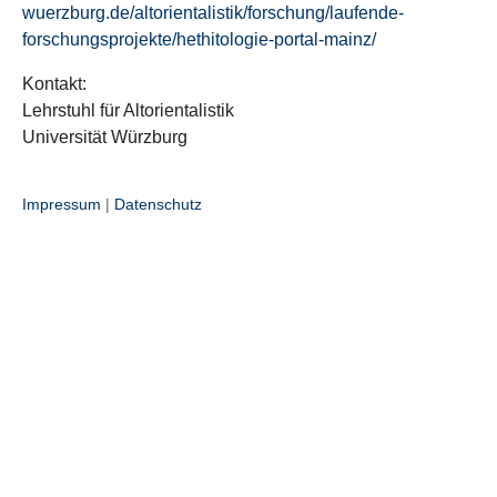
wuerzburg.de/altorientalistik/forschung/laufende-
forschungsprojekte/hethitologie-portal-mainz/
Kontakt:
Lehrstuhl für Altorientalistik
Universität Würzburg
Impressum
|
Datenschutz