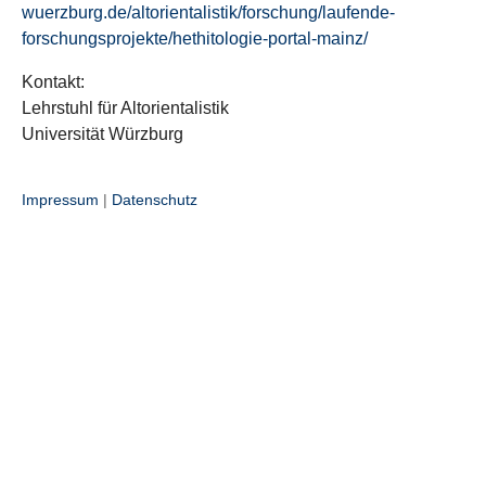
wuerzburg.de/altorientalistik/forschung/laufende-
forschungsprojekte/hethitologie-portal-mainz/
Kontakt:
Lehrstuhl für Altorientalistik
Universität Würzburg
Impressum
|
Datenschutz