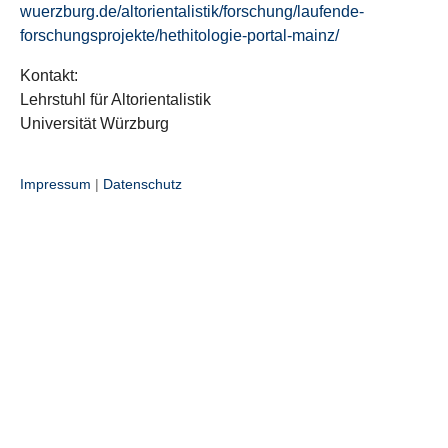
wuerzburg.de/altorientalistik/forschung/laufende-
forschungsprojekte/hethitologie-portal-mainz/
Kontakt:
Lehrstuhl für Altorientalistik
Universität Würzburg
Impressum
|
Datenschutz