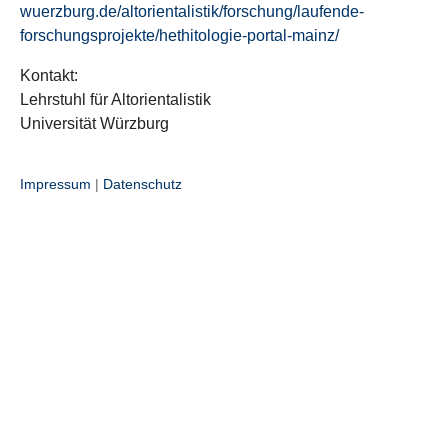
wuerzburg.de/altorientalistik/forschung/laufende-
forschungsprojekte/hethitologie-portal-mainz/
Kontakt:
Lehrstuhl für Altorientalistik
Universität Würzburg
Impressum
|
Datenschutz