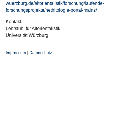
wuerzburg.de/altorientalistik/forschung/laufende-
forschungsprojekte/hethitologie-portal-mainz/
Kontakt:
Lehrstuhl für Altorientalistik
Universität Würzburg
Impressum
|
Datenschutz