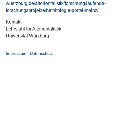
wuerzburg.de/altorientalistik/forschung/laufende-
forschungsprojekte/hethitologie-portal-mainz/
Kontakt:
Lehrstuhl für Altorientalistik
Universität Würzburg
Impressum
|
Datenschutz