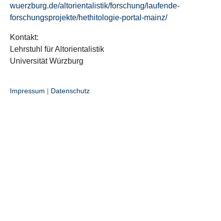
wuerzburg.de/altorientalistik/forschung/laufende-
forschungsprojekte/hethitologie-portal-mainz/
Kontakt:
Lehrstuhl für Altorientalistik
Universität Würzburg
Impressum
|
Datenschutz