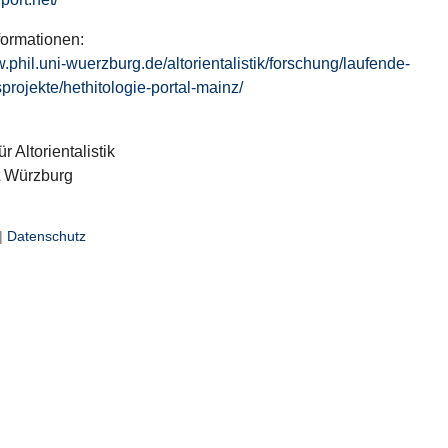
formationen:
w.phil.uni-wuerzburg.de/altorientalistik/forschung/laufende-
projekte/hethitologie-portal-mainz/
ür Altorientalistik
t Würzburg
|
Datenschutz