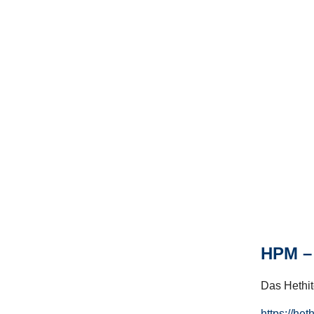
HPM – 
Das Hethito
https://het