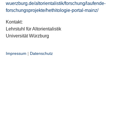
wuerzburg.de/altorientalistik/forschung/laufende-
forschungsprojekte/hethitologie-portal-mainz/
Kontakt:
Lehrstuhl für Altorientalistik
Universität Würzburg
Impressum
|
Datenschutz