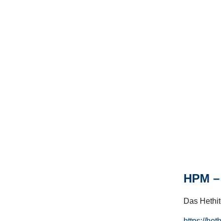
HPM – 
Das Hethito
https://het