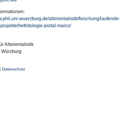
formationen:
w.phil.uni-wuerzburg.de/altorientalistik/forschung/laufende-
projekte/hethitologie-portal-mainz/
ür Altorientalistik
t Würzburg
|
Datenschutz