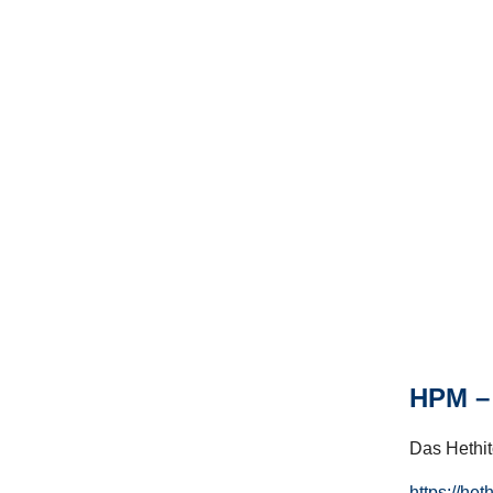
HPM – 
Das Hethito
https://het