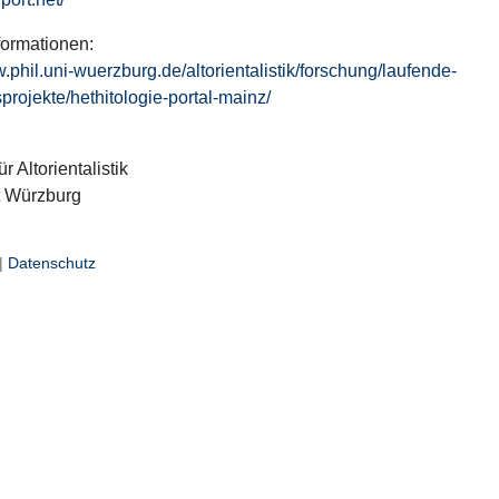
formationen:
w.phil.uni-wuerzburg.de/altorientalistik/forschung/laufende-
projekte/hethitologie-portal-mainz/
ür Altorientalistik
t Würzburg
|
Datenschutz