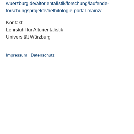
wuerzburg.de/altorientalistik/forschung/laufende-
forschungsprojekte/hethitologie-portal-mainz/
Kontakt:
Lehrstuhl für Altorientalistik
Universität Würzburg
Impressum
|
Datenschutz