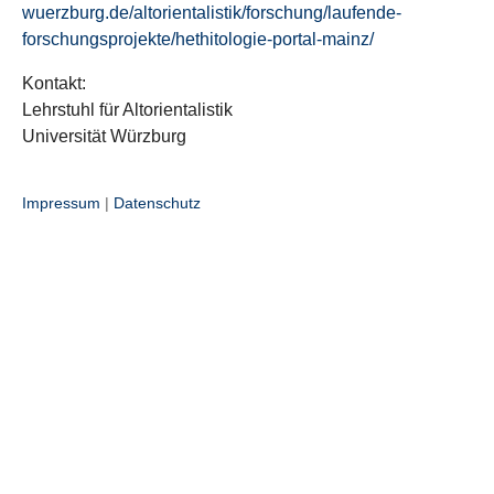
wuerzburg.de/altorientalistik/forschung/laufende-
forschungsprojekte/hethitologie-portal-mainz/
Kontakt:
Lehrstuhl für Altorientalistik
Universität Würzburg
Impressum
|
Datenschutz