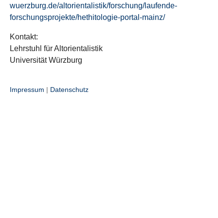
wuerzburg.de/altorientalistik/forschung/laufende-
forschungsprojekte/hethitologie-portal-mainz/
Kontakt:
Lehrstuhl für Altorientalistik
Universität Würzburg
Impressum
|
Datenschutz