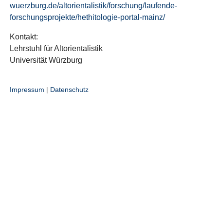
wuerzburg.de/altorientalistik/forschung/laufende-
forschungsprojekte/hethitologie-portal-mainz/
Kontakt:
Lehrstuhl für Altorientalistik
Universität Würzburg
Impressum
|
Datenschutz