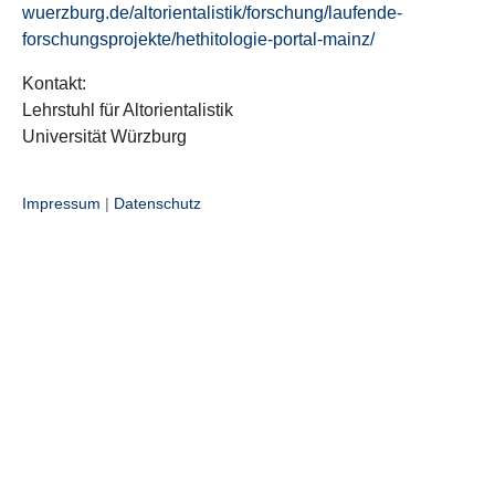
wuerzburg.de/altorientalistik/forschung/laufende-
forschungsprojekte/hethitologie-portal-mainz/
Kontakt:
Lehrstuhl für Altorientalistik
Universität Würzburg
Impressum
|
Datenschutz