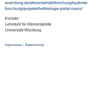
wuerzburg.de/altorientalistik/forschung/laufende-
forschungsprojekte/hethitologie-portal-mainz/
Kontakt:
Lehrstuhl für Altorientalistik
Universität Würzburg
Impressum
|
Datenschutz