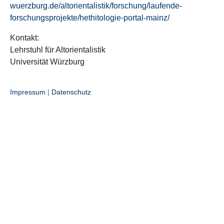
wuerzburg.de/altorientalistik/forschung/laufende-
forschungsprojekte/hethitologie-portal-mainz/
Kontakt:
Lehrstuhl für Altorientalistik
Universität Würzburg
Impressum
|
Datenschutz