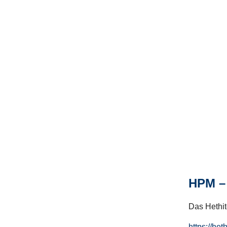
HPM – 
Das Hethito
https://het