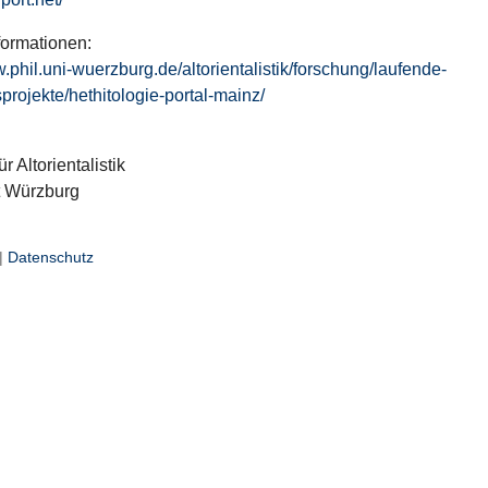
formationen:
w.phil.uni-wuerzburg.de/altorientalistik/forschung/laufende-
projekte/hethitologie-portal-mainz/
ür Altorientalistik
t Würzburg
|
Datenschutz