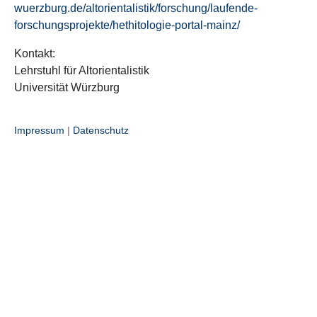
wuerzburg.de/altorientalistik/forschung/laufende-
forschungsprojekte/hethitologie-portal-mainz/
Kontakt:
Lehrstuhl für Altorientalistik
Universität Würzburg
Impressum
|
Datenschutz