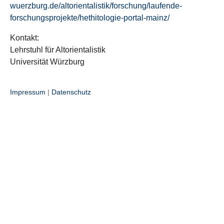
wuerzburg.de/altorientalistik/forschung/laufende-
forschungsprojekte/hethitologie-portal-mainz/
Kontakt:
Lehrstuhl für Altorientalistik
Universität Würzburg
Impressum
|
Datenschutz