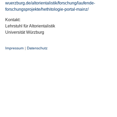
wuerzburg.de/altorientalistik/forschung/laufende-
forschungsprojekte/hethitologie-portal-mainz/
Kontakt:
Lehrstuhl für Altorientalistik
Universität Würzburg
Impressum
|
Datenschutz