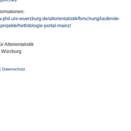
formationen:
w.phil.uni-wuerzburg.de/altorientalistik/forschung/laufende-
projekte/hethitologie-portal-mainz/
ür Altorientalistik
t Würzburg
|
Datenschutz