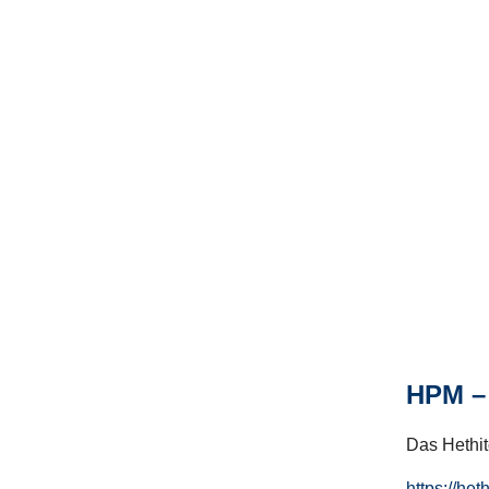
HPM – 
Das Hethito
https://het