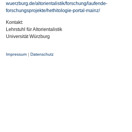
wuerzburg.de/altorientalistik/forschung/laufende-
forschungsprojekte/hethitologie-portal-mainz/
Kontakt:
Lehrstuhl für Altorientalistik
Universität Würzburg
Impressum
|
Datenschutz