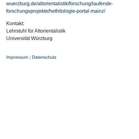
wuerzburg.de/altorientalistik/forschung/laufende-
forschungsprojekte/hethitologie-portal-mainz/
Kontakt:
Lehrstuhl für Altorientalistik
Universität Würzburg
Impressum
|
Datenschutz