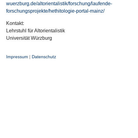
wuerzburg.de/altorientalistik/forschung/laufende-
forschungsprojekte/hethitologie-portal-mainz/
Kontakt:
Lehrstuhl für Altorientalistik
Universität Würzburg
Impressum
|
Datenschutz