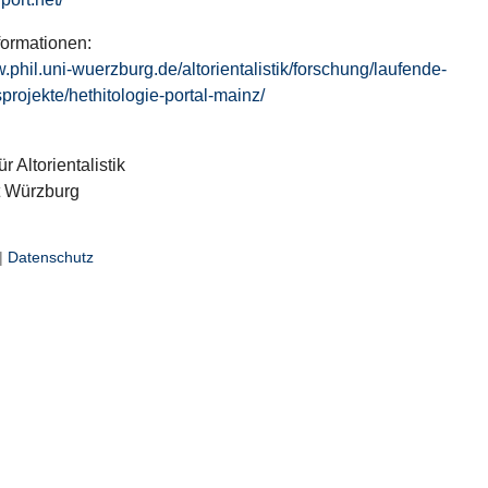
formationen:
w.phil.uni-wuerzburg.de/altorientalistik/forschung/laufende-
projekte/hethitologie-portal-mainz/
ür Altorientalistik
t Würzburg
|
Datenschutz