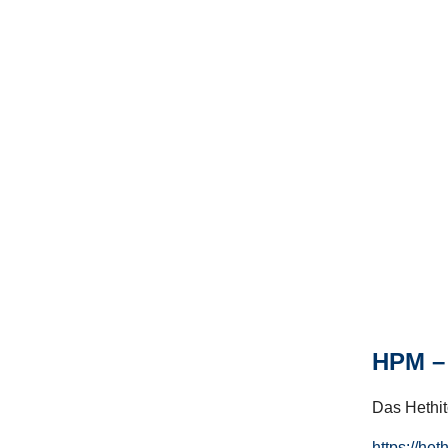
HPM – 
Das Hethito
https://het