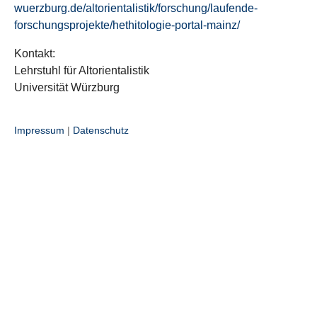
wuerzburg.de/altorientalistik/forschung/laufende-
forschungsprojekte/hethitologie-portal-mainz/
Kontakt:
Lehrstuhl für Altorientalistik
Universität Würzburg
Impressum
|
Datenschutz