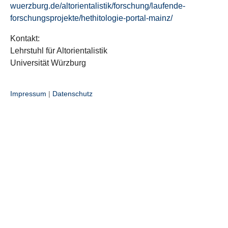
wuerzburg.de/altorientalistik/forschung/laufende-
forschungsprojekte/hethitologie-portal-mainz/
Kontakt:
Lehrstuhl für Altorientalistik
Universität Würzburg
Impressum
|
Datenschutz