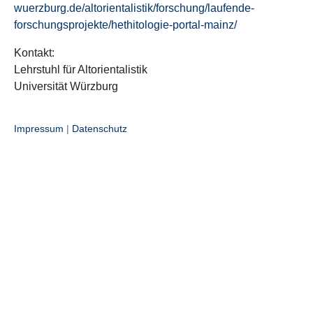
wuerzburg.de/altorientalistik/forschung/laufende-
forschungsprojekte/hethitologie-portal-mainz/
Kontakt:
Lehrstuhl für Altorientalistik
Universität Würzburg
Impressum
|
Datenschutz