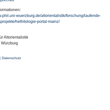
formationen:
w.phil.uni-wuerzburg.de/altorientalistik/forschung/laufende-
projekte/hethitologie-portal-mainz/
ür Altorientalistik
t Würzburg
|
Datenschutz