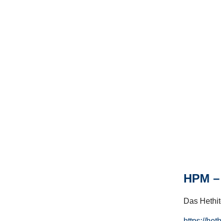
HPM – 
Das Hethito
https://het